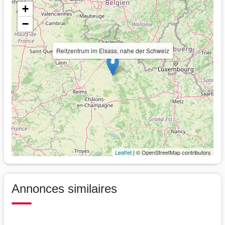
+
−
Reitzentrum im Elsass, nahe der Schweiz
Leaflet
| © OpenStreetMap contributors
Annonces similaires