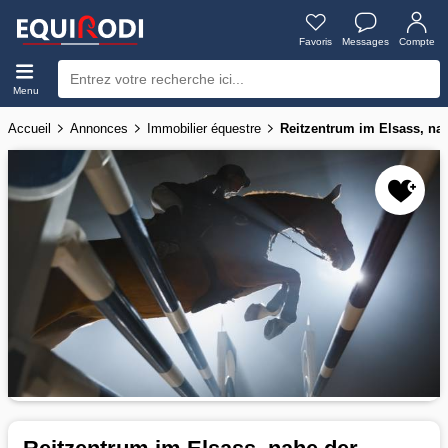
Favoris
Messages
Compte
Menu
Accueil
Annonces
Immobilier équestre
Reitzentrum im Elsass, na