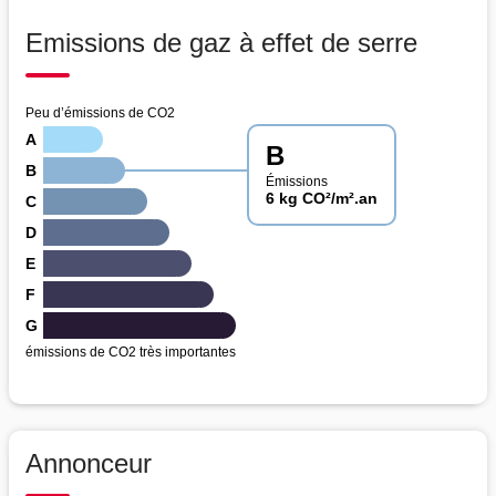
Emissions de gaz à effet de serre
Peu d’émissions de CO2
A
B
B
Émissions
6 kg CO²/m².an
C
D
E
F
G
émissions de CO2 très importantes
Annonceur