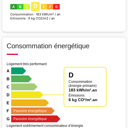
D
A
B
C
E
F
G
Consommation : 183 kWh/m² / an
Emissions : 6 kg CO2/m2 / an
Consommation énergétique
Logement très performant
A
D
B
Consommation
(énergie primaire)
C
183 kWh/m².an
D
Émissions
6 kg CO²/m².an
E
F
Passoire énergétique
G
Passoire énergétique
Logement extrêmement consommateur d’énergie