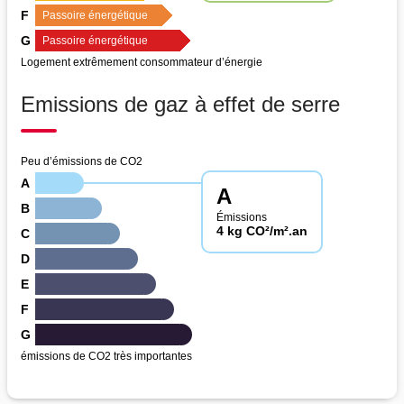
F
Passoire énergétique
G
Passoire énergétique
Logement extrêmement consommateur d’énergie
Emissions de gaz à effet de serre
Peu d’émissions de CO2
A
A
B
Émissions
4 kg CO²/m².an
C
D
E
F
G
émissions de CO2 très importantes