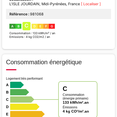
L'ISLE JOURDAIN, Midi-Pyrénées, France
[ Localiser ]
Référence
981068
C
A
B
D
E
F
G
Consommation : 133 kWh/m² / an
Emissions : 4 kg CO2/m2 / an
Consommation énergétique
Logement très performant
A
C
B
Consommation
(énergie primaire)
C
133 kWh/m².an
D
Émissions
4 kg CO²/m².an
E