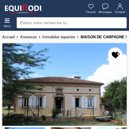
Favoris
Messages
Compte
Menu
Accueil
Annonces
Immobilier équestre
MAISON DE CAMPAGNE S