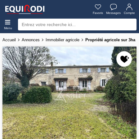
Favoris
Messages
Compte
Menu
Accueil
Annonces
Immobilier agricole
Propriété agricole sur 3ha 