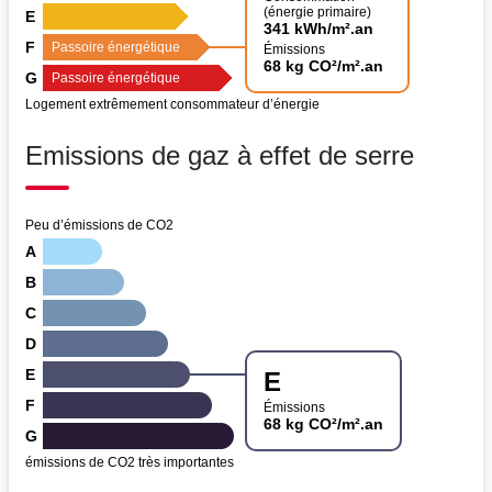
(énergie primaire)
E
341 kWh/m².an
F
Passoire énergétique
Émissions
68 kg CO²/m².an
G
Passoire énergétique
Logement extrêmement consommateur d’énergie
Emissions de gaz à effet de serre
Peu d’émissions de CO2
A
B
C
D
E
E
F
Émissions
68 kg CO²/m².an
G
émissions de CO2 très importantes