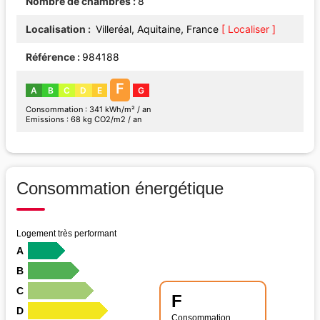
Nombre de chambres
8
Localisation
Villeréal, Aquitaine, France
[ Localiser ]
Référence
984188
F
A
B
C
D
E
G
Consommation : 341 kWh/m² / an
Emissions : 68 kg CO2/m2 / an
Consommation énergétique
Logement très performant
A
B
C
F
D
Consommation