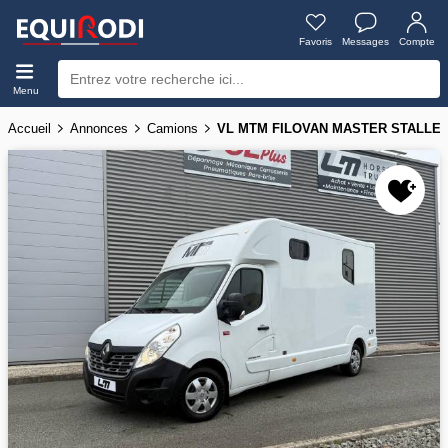
Favoris
Messages
Compte
Menu
Accueil
Annonces
Camions
VL MTM FILOVAN MASTER STALLE 1