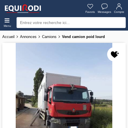
Favoris
Messages
Compte
Menu
Accueil
Annonces
Camions
Vend camion poid lourd