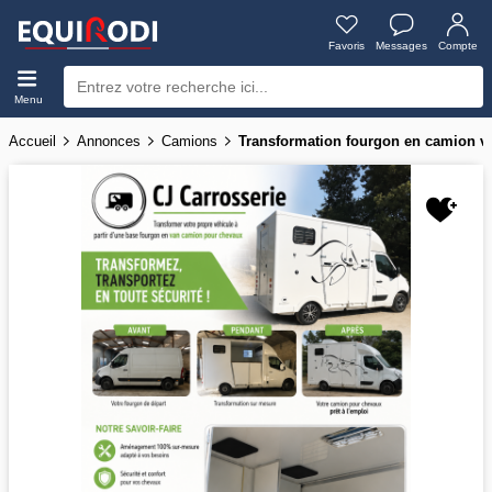
Favoris
Messages
Compte
Menu
Accueil
Annonces
Camions
Transformation fourgon en camion vl