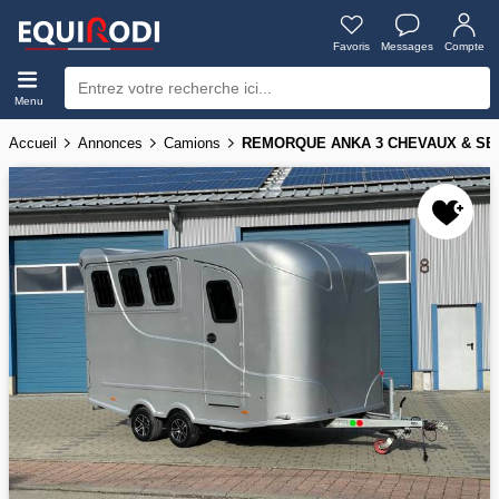
Favoris
Messages
Compte
Menu
Accueil
Annonces
Camions
REMORQUE ANKA 3 CHEVAUX & SE