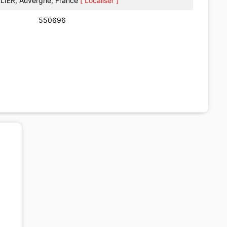
LIER, Auvergne, France
[ Localiser ]
550696