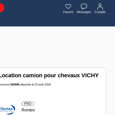
Favoris
Messages
Compte
Location camion pour chevaux VICHY
Annonce
550696
déposée le 03 août 2026
PRO
Renteo