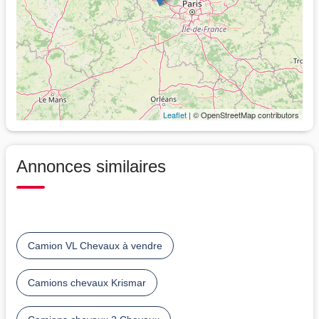
Leaflet
| © OpenStreetMap contributors
Annonces similaires
Camion VL Chevaux à vendre
Camions chevaux Krismar