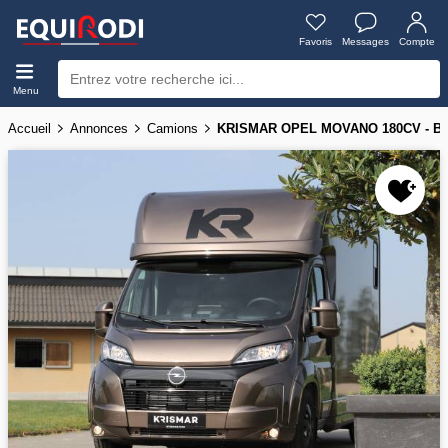
Favoris
Messages
Compte
Menu
Accueil
Annonces
Camions
KRISMAR OPEL MOVANO 180CV - BO