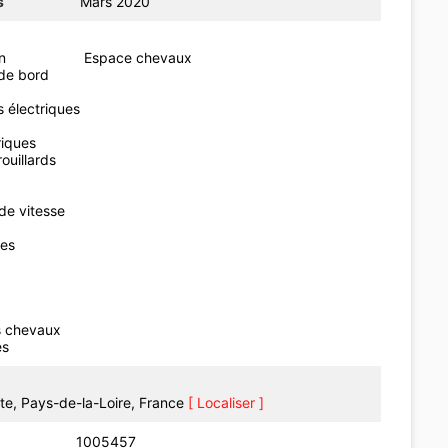
s
Mars 2020
n
Espace chevaux
de bord
s électriques
riques
ouillards
de vitesse
les
s chevaux
es
te, Pays-de-la-Loire, France
[ Localiser ]
1005457