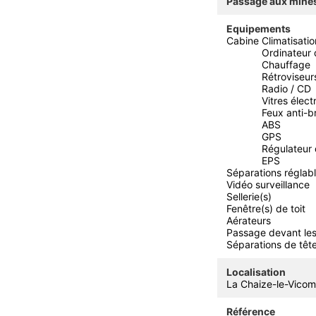
Passage aux mine
Equipements
Cabine
Climatisatio
Ordinateur 
Chauffage
Rétroviseur
Radio / CD
Vitres élect
Feux anti-br
ABS
GPS
Régulateur 
EPS
Séparations réglab
Vidéo surveillance
Sellerie(s)
Fenêtre(s) de toit
Aérateurs
Passage devant le
Séparations de têt
Localisation
La Chaize-le-Vicom
Référence