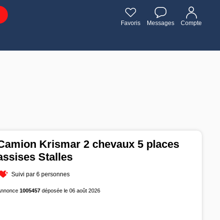
Favoris
Messages
Compte
Camion Krismar 2 chevaux 5 places
assises Stalles
Suivi par 6 personnes
Annonce
1005457
déposée le 06 août 2026