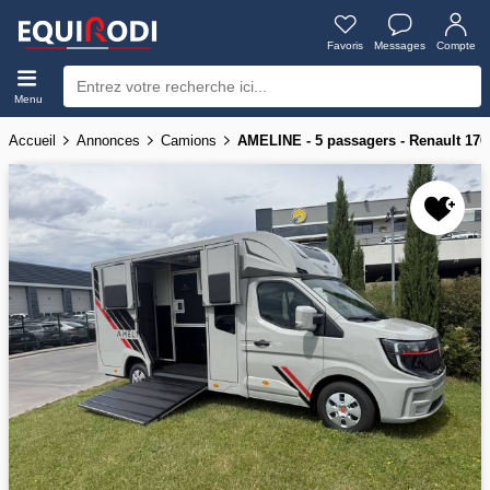
Favoris
Messages
Compte
Menu
Accueil
Annonces
Camions
AMELINE - 5 passagers - Renault 170 