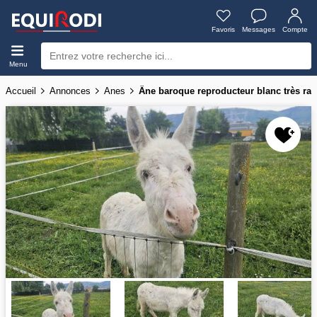
Favoris
Messages
Compte
Menu
Accueil
Annonces
Anes
Âne baroque reproducteur blanc très ra