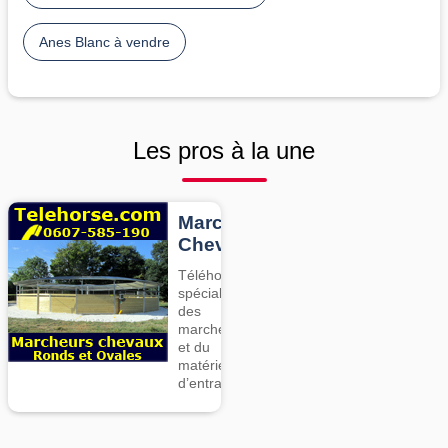
Anes Blanc à vendre
Les pros à la une
Marcheurs
Chevaux
Téléhorse,
spécialiste
des
marcheurs
et du
matériel
d’entrainement