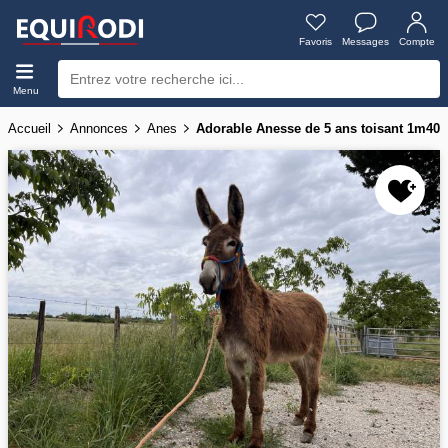
Favoris
Messages
Compte
Menu
Accueil
Annonces
Anes
Adorable Anesse de 5 ans toisant 1m40