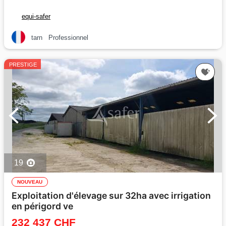
equi-safer
tarn
Professionnel
PRESTIGE
19
NOUVEAU
Exploitation d'élevage sur 32ha avec irrigation
en périgord ve
232 437 CHF