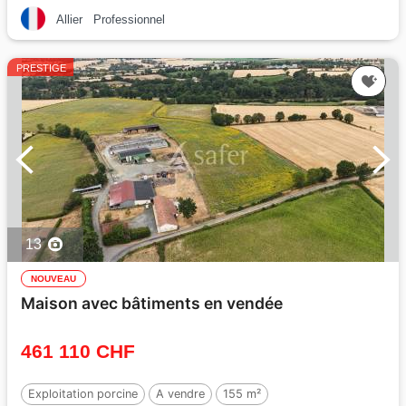
Allier
Professionnel
PRESTIGE
13
NOUVEAU
Maison avec bâtiments en vendée
461 110 CHF
Exploitation porcine
A vendre
155 m²