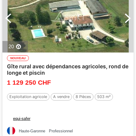
20
NOUVEAU
Gîte rural avec dépendances agricoles, rond de
longe et piscin
1 129 250 CHF
Exploitation agricole
A vendre
8 Pièces
503 m²
equi-safer
Haute-Garonne
Professionnel