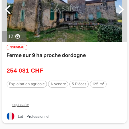
12
NOUVEAU
Ferme sur 9 ha proche dordogne
254 081 CHF
Exploitation agricole
A vendre
5 Pièces
125 m²
equi-safer
Lot
Professionnel