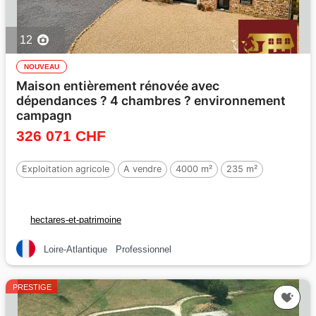
12
NOUVEAU
Maison entièrement rénovée avec
dépendances ? 4 chambres ? environnement
campagn
326 071 CHF
Exploitation agricole
A vendre
4000 m²
235 m²
hectares-et-patrimoine
Loire-Atlantique
Professionnel
PRESTIGE