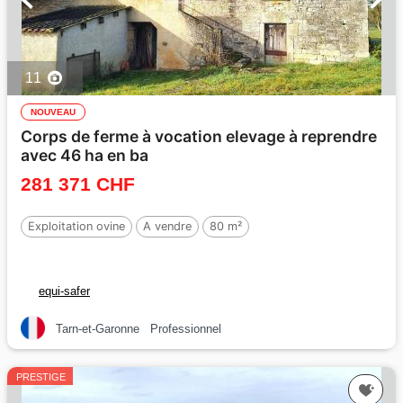
11
NOUVEAU
Corps de ferme à vocation elevage à reprendre
avec 46 ha en ba
281 371 CHF
Exploitation ovine
A vendre
80 m²
equi-safer
Tarn-et-Garonne
Professionnel
PRESTIGE