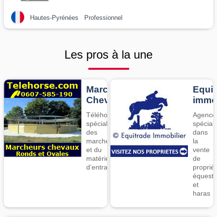
Hautes-Pyrénées
Professionnel
Les pros à la une
Marcheurs
Equit
Chevaux
imm
Téléhorse,
Agence
spécialiste
spécial
des
dans
marcheurs
la
et du
vente
matériel
de
d’entrainement
proprié
équestr
et
haras