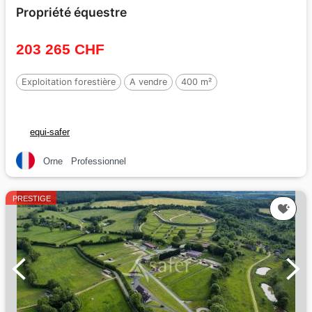
Propriété équestre
203 265 CHF
Exploitation forestière
A vendre
400 m²
equi-safer
Orne
Professionnel
PRESTIGE