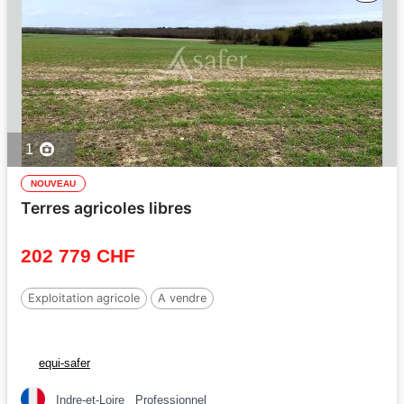
1
NOUVEAU
Terres agricoles libres
202 779 CHF
Exploitation agricole
A vendre
equi-safer
Indre-et-Loire
Professionnel